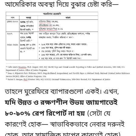
আমেরিকার অবস্থা দিয়ে বুঝার চেষ্টা করি—
তাহলে ঘুরেফিরে ব্যাপারগুলো একই। এখন,
যদি উন্নত ও রক্ষণশীল উভয় জায়গাতেই
৮০-৯০% রেপ রিপোর্ট না হয়
(সেটা যে
কারণেই হোক— স্বাভাবিকভাবে নেবার দরুনই
হোক, আর সামাজিক চাপের কারণেই হোক),