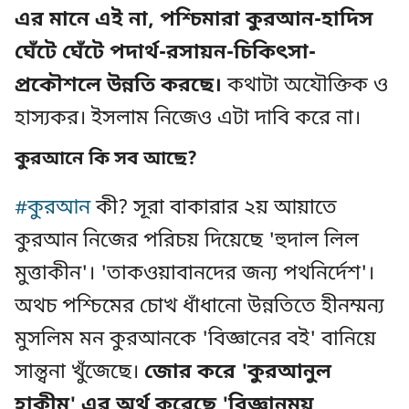
এর মানে এই না, পশ্চিমারা কুরআন-হাদিস
ঘেঁটে ঘেঁটে পদার্থ-রসায়ন-চিকিৎসা-
প্রকৌশলে উন্নতি করছে।
কথাটা অযৌক্তিক ও
হাস্যকর। ইসলাম নিজেও এটা দাবি করে না।
কুরআনে কি সব আছে?
#কুরআন
কী? সূরা বাকারার ২য় আয়াতে
কুরআন নিজের পরিচয় দিয়েছে 'হুদাল লিল
মুত্তাকীন'। 'তাকওয়াবানদের জন্য পথনির্দেশ'।
অথচ পশ্চিমের চোখ ধাঁধানো উন্নতিতে হীনম্মন্য
মুসলিম মন কুরআনকে 'বিজ্ঞানের বই' বানিয়ে
সান্ত্বনা খুঁজেছে।
জোর করে 'কুরআনুল
হাকীম' এর অর্থ করেছে 'বিজ্ঞানময়