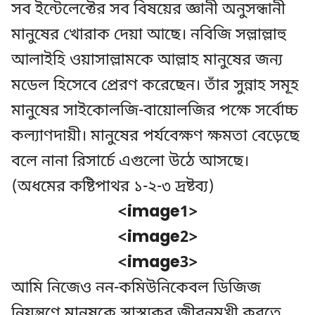
সব ইন্টেলেক্টের সব বিষয়ের জ্ঞানী অনুসন্ধানী
মানুষের খোরাক দেয়া আছে। নবিজি সল্লাল্লাহু
আলাইহি ওয়াসাল্লামকে আল্লাহ মানুষের জন্য
মডেল হিসেবে প্রেরণ করেছেন। তাঁর সুন্নাহ সমূহ
মানুষের সাইকোলজি-বায়োলজির পক্ষে সর্বোচ্চ
কল্যাণদায়ী। মানুষের পর্যবেক্ষণ ক্ষমতা বেড়েছে
বলে নানা রিসার্চে এগুলো উঠে আসছে।
(অধমের কষ্টিপাথর ১-২-৩ দ্রষ্টব্য)
<image1>
<image2>
<image3>
আমি নিজেও নন-কমিউনিকেবল ডিজিজ
নিয়ন্ত্রণে মানুষকে স্বাস্থ্যকর জীবনমুখী করতে